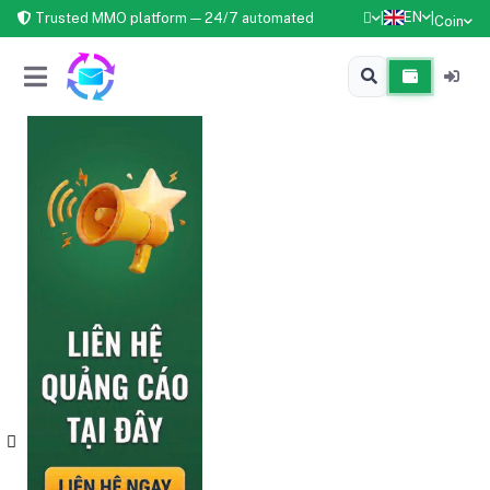
EN
Trusted MMO platform — 24/7 automated
|
|
Coin