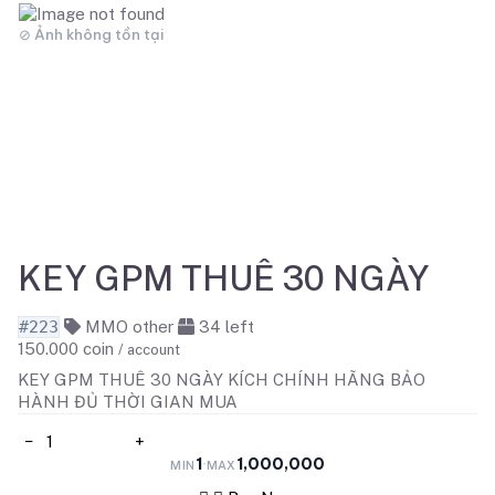
KEY GPM THUÊ 30 NGÀY
#223
MMO other
34
left
150.000
coin
/ account
KEY GPM THUÊ 30 NGÀY KÍCH CHÍNH HÃNG BẢO
HÀNH ĐỦ THỜI GIAN MUA
−
+
1
1,000,000
·
MIN
MAX