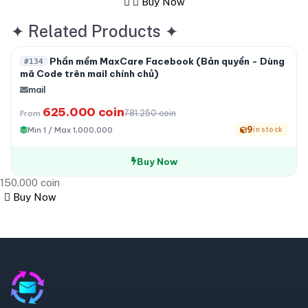
Buy Now
✦
Related Products
✦
-20%
Phần mềm MaxCare Facebook (Bản quyền - Dùng
#134
mã Code trên mail chính chủ)
mail
625.000 coin
781.250 coin
From
9
Min 1 / Max 1,000,000
in stock
Buy Now
150.000 coin
Buy Now