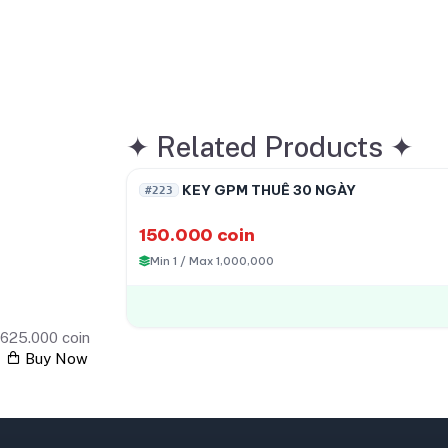
✦
Related Products
✦
HOT
KEY GPM THUÊ 30 NGÀY
#223
150.000 coin
Min 1 / Max 1,000,000
625.000 coin
Buy Now