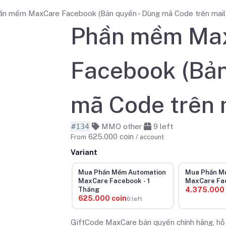
ần mềm MaxCare Facebook (Bản quyền - Dùng mã Code trên mail 
Phần mềm Ma
Facebook (Bản
mã Code trên m
#134
MMO other
9
left
625.000
coin
From
/ account
Variant
Mua Phần Mềm Automation
Mua Phần M
MaxCare Facebook - 1
MaxCare Fac
Tháng
4.375.000 
625.000 coin
6 left
GiftCode MaxCare bản quyền chính hãng, hỗ tr