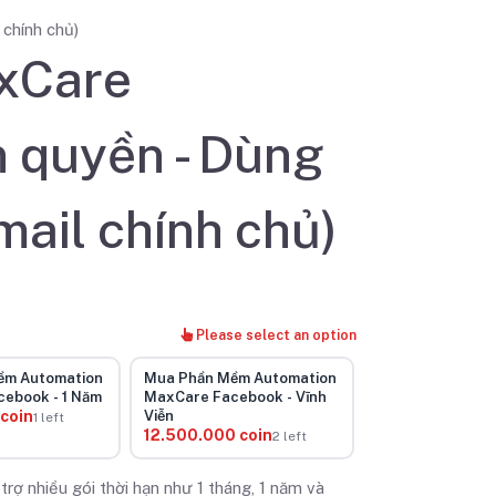
chính chủ)
xCare
 quyền - Dùng
ail chính chủ)
Please select an option
ềm Automation
Mua Phần Mềm Automation
ebook - 1 Năm
MaxCare Facebook - Vĩnh
coin
Viễn
1 left
12.500.000 coin
2 left
ợ nhiều gói thời hạn như 1 tháng, 1 năm và