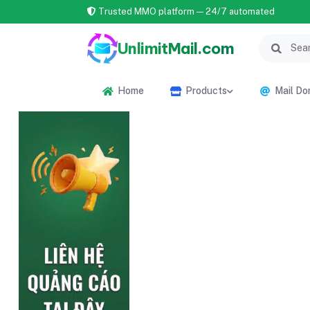
Trusted MMO platform — 24/7 automated
UnlimitMail.com
Home
Products
Mail Do