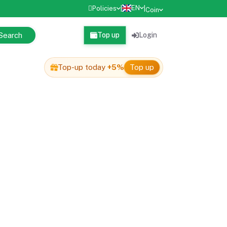
EN
Policies
|
|
Coin
Search
Top up
Login
Top-up today
+5%
Top up