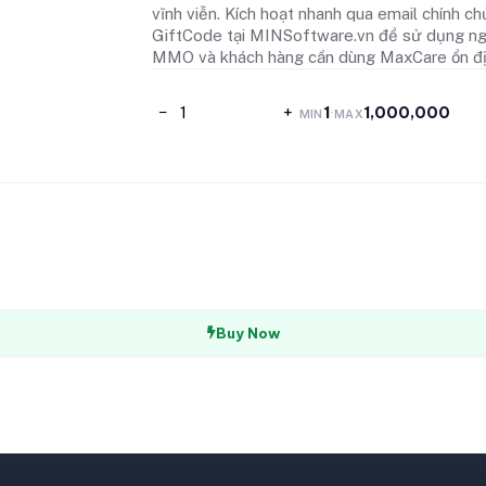
vĩnh viễn. Kích hoạt nhanh qua email chính 
GiftCode tại MINSoftware.vn để sử dụng nga
MMO và khách hàng cần dùng MaxCare ổn đị
−
+
1
1,000,000
·
MIN
MAX
Buy Now