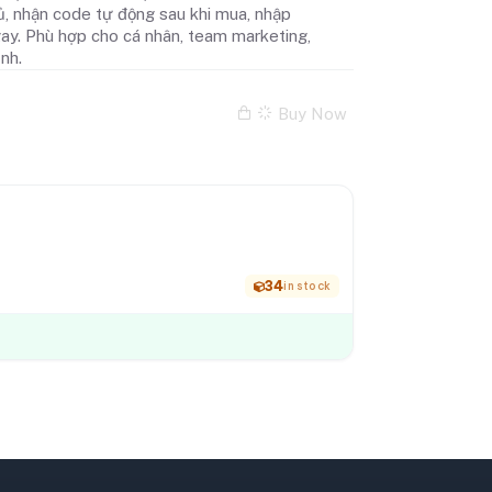
chủ, nhận code tự động sau khi mua, nhập
y. Phù hợp cho cá nhân, team marketing,
nh.
Buy Now
34
in stock