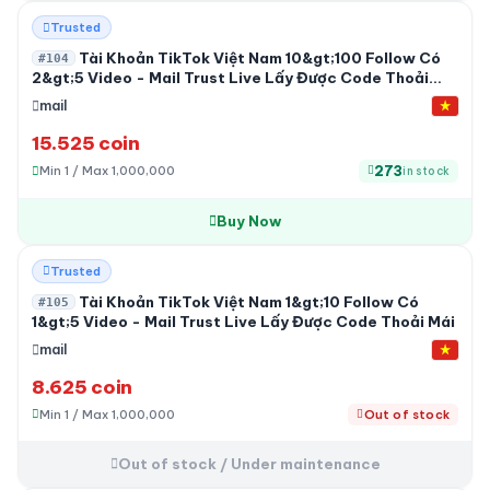
HOT
Trusted
Tài Khoản TikTok Việt Nam 10&gt;100 Follow Có
#104
2&gt;5 Video - Mail Trust Live Lấy Được Code Thoải
Mái
mail
15.525 coin
273
Min 1 / Max 1,000,000
in stock
Buy Now
Out of stock / Under maintenance
Trusted
Tài Khoản TikTok Việt Nam 1&gt;10 Follow Có
#105
1&gt;5 Video - Mail Trust Live Lấy Được Code Thoải Mái
mail
8.625 coin
Min 1 / Max 1,000,000
Out of stock
Out of stock / Under maintenance