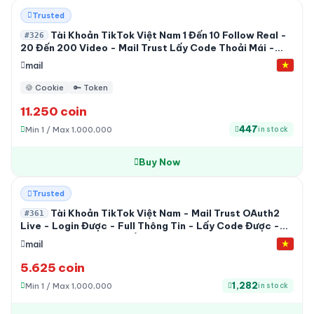
HOT
Trusted
Tài Khoản TikTok Việt Nam 1 Đến 10 Follow Real -
#326
20 Đến 200 Video - Mail Trust Lấy Code Thoải Mái -
Hàng Nuôi Tự Nhiên
mail
🍪 Cookie
🔑 Token
11.250 coin
447
Min 1 / Max 1,000,000
in stock
Buy Now
Trusted
Tài Khoản TikTok Việt Nam - Mail Trust OAuth2
#361
Live - Login Được - Full Thông Tin - Lấy Code Được -
Random Bài Đăng Đã Cắn View
mail
5.625 coin
1,282
Min 1 / Max 1,000,000
in stock