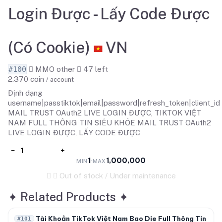
Login Được - Lấy Code Được
(Có Cookie)
VN
#100
MMO other
47
left
2.370
coin
/ account
Định dạng
username|passtiktok|email|password|refresh_token|client_id
MAIL TRUST OAuth2 LIVE LOGIN ĐƯỢC, TIKTOK VIỆT
NAM FULL THÔNG TIN SIÊU KHỎE MAIL TRUST OAuth2
LIVE LOGIN ĐƯỢC, LẤY CODE ĐƯỢC
−
+
1
1,000,000
·
MIN
MAX
Out of stock / Under maintenance
✦
Related Products
✦
Out of stock
Tài Khoản TikTok Việt Nam Bao Die Full Thông Tin
#101