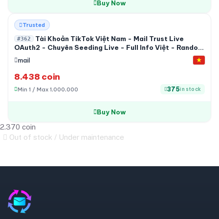
Buy Now
Trusted
Tài Khoản TikTok Việt Nam - Mail Trust Live
#362
OAuth2 - Chuyên Seeding Live - Full Info Việt - Random
Follow
mail
8.438 coin
375
Min 1 / Max 1,000,000
in stock
Buy Now
2.370 coin
Out of stock / Under maintenance