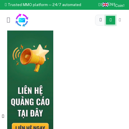
EN
Trusted MMO platform — 24/7 automated
|
|
Coin