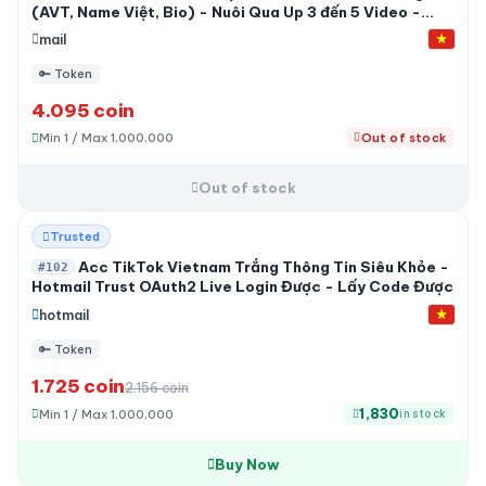
(AVT, Name Việt, Bio) - Nuôi Qua Up 3 đến 5 Video -
Mail Live Đọc Được Code
mail
🔑 Token
4.095 coin
Min 1 / Max 1,000,000
Out of stock
Out of stock
-20%
Trusted
Acc TikTok Vietnam Trắng Thông Tin Siêu Khỏe -
#102
Hotmail Trust OAuth2 Live Login Được - Lấy Code Được
hotmail
🔑 Token
1.725 coin
2.156 coin
1,830
Min 1 / Max 1,000,000
in stock
Buy Now